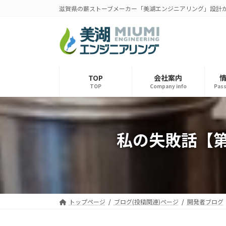
コ
ナ
滋賀県の薪ストーブメーカー「美湖エンジニアリング」設計
ン
ビ
テ
ゲ
ン
ー
ツ
シ
へ
ョ
ス
ン
TOP
会社案内
TOP
Company info
Pass
キ
に
ッ
移
プ
動
私の失敗話【
トップページ
ブログ(投稿関連)ページ
開発者ブログ