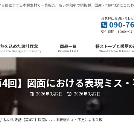
から組立まで日本製素材で一貫製造。高い熱効率の鋼板製、国産・地産地消にこだわ
お気軽にお問い合わせ
090-7
受付時間：10:00～17
情熱を込めた設計理念
商品一覧
薪ストーブと暖炉の
ionate Design Philosophy
Product List
WoodStove & Firepla
第4回】図面における表現ミス・
最
2026年3月2日
2026年3月2日
終
更
新
日
時
:
私の失敗話【第4回】図面における表現ミス・不足による失敗