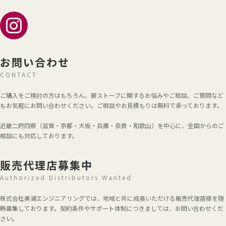
ア
イ
コ
ン
リ
ン
ク
お問い合わせ
CONTACT
ご購入をご検討の方はもちろん、薪ストーブに関するお悩みやご相談、ご質問など
もお気軽にお問い合わせください。ご相談やお見積もりは無料で承っております。
近畿二府四県（滋賀・京都・大阪・兵庫・奈良・和歌山）を中心に、全国からのご
相談にも対応しております。
販売代理店募集中
Authorized Distributors Wanted
株式会社美湖エンジニアリングでは、地域と共に成長いただける販売代理店様を随
時募集しております。契約条件やサポート体制につきましては、お問い合わせくだ
さい。