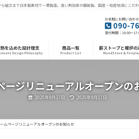
から組立まで日本製素材で一貫製造。高い熱効率の鋼板製、国産・地産地消にこだわ
お気軽にお問い合わせ
090-7
受付時間：10:00～17
情熱を込めた設計理念
商品一覧
薪ストーブと暖炉の
ionate Design Philosophy
Product List
WoodStove & Firepla
ページリニューアルオープンの
最
2025年9月17日
2025年9月17日
終
更
新
日
時
:
ームページリニューアルオープンのお知らせ