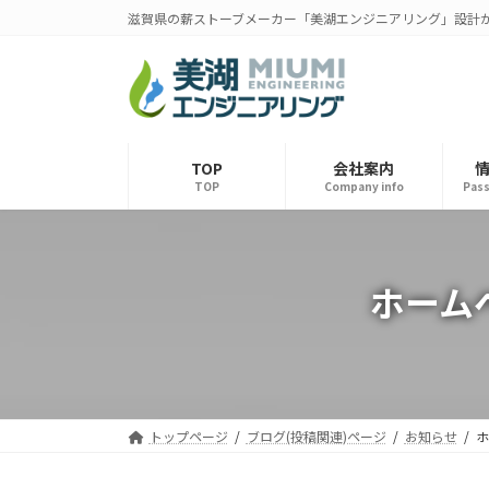
コ
ナ
滋賀県の薪ストーブメーカー「美湖エンジニアリング」設計
ン
ビ
テ
ゲ
ン
ー
ツ
シ
へ
ョ
ス
ン
TOP
会社案内
TOP
Company info
Pass
キ
に
ッ
移
プ
動
ホーム
トップページ
ブログ(投稿関連)ページ
お知らせ
ホ